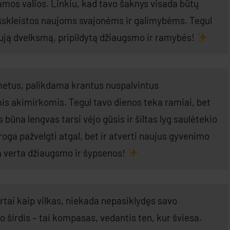
amos valios. Linkiu, kad tavo šaknys visada būtų
i išskleistos naujoms svajonėms ir galimybėms. Tegul
aują dvelksmą, pripildytą džiaugsmo ir ramybės!
metus, palikdama krantus nuspalvintus
mis akimirkomis. Tegul tavo dienos teka ramiai, bet
 būna lengvas tarsi vėjo gūsis ir šiltas lyg saulėtekio
proga pažvelgti atgal, bet ir atverti naujus gyvenimo
a verta džiaugsmo ir šypsenos!
virtai kaip vilkas, niekada nepasiklydęs savo
vo širdis – tai kompasas, vedantis ten, kur šviesa.