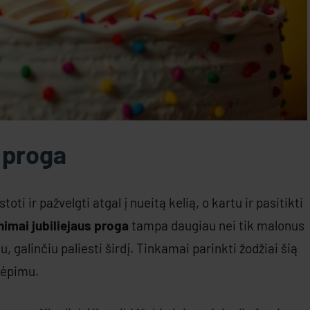
s proga
oti ir pažvelgti atgal į nueitą kelią, o kartu ir pasitikti
nimai jubiliejaus proga
tampa daugiau nei tik malonus
 galinčiu paliesti širdį. Tinkamai parinkti žodžiai šią
kvėpimu.