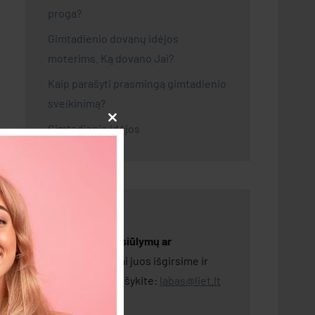
proga?
Gimtadienio dovanų idėjos
moterims. Ką dovano Jai?
Kaip parašyti prasmingą gimtadienio
sveikinimą?
Gimtadienio idėjos
Close
this
module
Turite idėjų, pasiūlymų ar
patarimų?
Mielai juos išgirsime ir
aptarsime. Parašykite:
labas@liet.lt