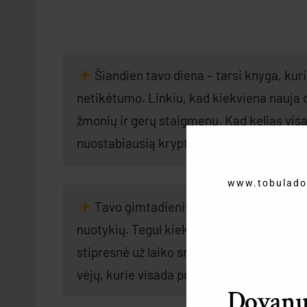
Šiandien tavo diena – tarsi knyga, kuri
netikėtumo. Linkiu, kad kiekviena nauja di
žmonių ir gerų staigmenų. Kad kelias vis
nuostabiausią kryptį! Su gimtadieniu!
www.tobulado
Tavo gimtadienis – kaip slapta magiška
nuotykių. Tegul kiekviena nauja diena būn
stipresnė už laiko smėlio laikrodį! Linkiu 
vėjų, kurie visada pučia tik tau palankia 
Dovanų 