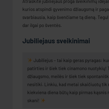
Atraskite jubiliejaus proga sveikinimų idėjas –
kurios atspindi gyvenimo džiaugsmą ir paga
svarbiausia, kaip švenčiame tą dieną. Tegul
dar ilgai po šventės.
Jubiliejaus sveikinimai
Jubiliejus – tai kaip geras pyragas: k
patirties ir šiek tiek cinamono nuotykių
džiaugsmo, meilės ir šiek tiek spontanišk
nesitiki. Linkiu, kad metai skaičiuotų tik
kiekviena diena būtų kaip pirmas kąsnis m
skani!