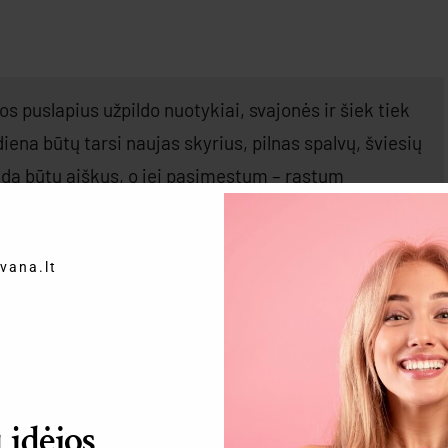
os puslapius užpildo nuotykiai, svajonės ir šiek tiek
ena būtų tarsi naujas skyrius, pilnas spalvų, šviesių
ada būtų aiškus, o jei pasimestum – rastum
vana.lt
 knyga, kurios puslapiai kupini dar neskleistų
a lyg paslaptinga legenda, o tavo šypsena –
tau žvaigždžių, kurios šviečia net debesuotą dieną, ir
kryptimi!
idėjos