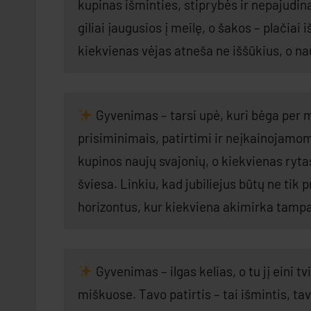
kupinas išminties, stiprybės ir nepajudin
giliai įaugusios į meilę, o šakos – plačia
kiekvienas vėjas atneša ne iššūkius, o n
Gyvenimas – tarsi upė, kuri bėga per 
prisiminimais, patirtimi ir neįkainojamo
kupinos naujų svajonių, o kiekvienas rytas
šviesa. Linkiu, kad jubiliejus būtų ne tik 
horizontus, kur kiekviena akimirka tamp
Gyvenimas – ilgas kelias, o tu jį eini t
miškuose. Tavo patirtis – tai išmintis, ta