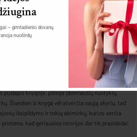
džiugina
dama šilumą tiems, kurie su tavimi eina tuo pačiu
a, atnešė naują pradžią, naują išmintį, naują jėgą.
ngai – gimtadienio dovanų
ne tik sau, bet ir visiems, kurie tave supa. Linkiu,
ovanoja nuoširdų
gestų, o širdis visada išliktų tokia pat ryški, kaip
adienis, kai metai šoka valsą, o patirtys ploja
s puslapis knygoje, pilnoje įdomiausių nuotykių,
ų. Šiandien ši knyga vėl atverčia naują skyrių, tad
ajonių išsipildymo ir tokių akimirkų, kurios verčia
a primena, kad geriausios istorijos dar tik prasideda!