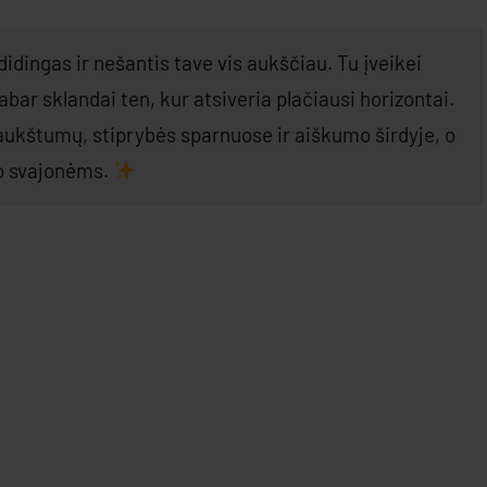
idingas ir nešantis tave vis aukščiau. Tu įveikei
bar sklandai ten, kur atsiveria plačiausi horizontai.
 aukštumų, stiprybės sparnuose ir aiškumo širdyje, o
vo svajonėms.