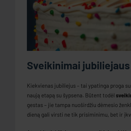
Sveikinimai jubiliejau
Kiekvienas jubiliejus – tai ypatinga proga sust
naują etapą su šypsena. Būtent todėl
sveiki
gestas – jie tampa nuoširdžiu dėmesio ženklu,
dieną gali virsti ne tik prisiminimu, bet ir į