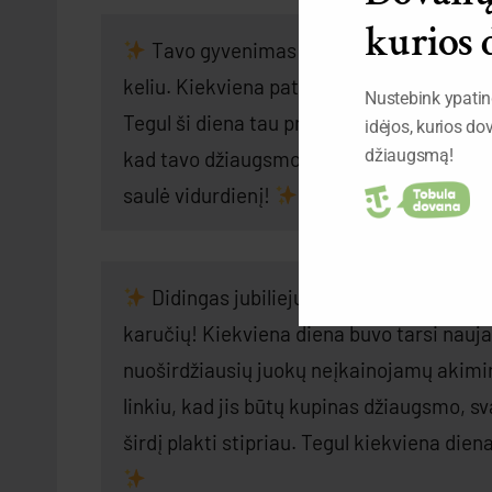
kurios 
Tavo gyvenimas spindi kaip saulė, neš
keliu. Kiekviena patirtis, kaip nauja aušr
Nustebink ypati
Tegul ši diena tau primena, kad esi šviesa 
idėjos, kurios d
džiaugsmą!
kad tavo džiaugsmo spinduliai niekada neuž
saulė vidurdienį!
Didingas jubiliejus – tai gyvenimo gimt
karučių! Kiekviena diena buvo tarsi nauja
nuoširdžiausių juokų neįkainojamų akimirk
linkiu, kad jis būtų kupinas džiaugsmo, sv
širdį plakti stipriau. Tegul kiekviena dien