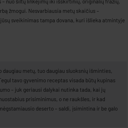
 nuo šiltų linkėjimų iki išskirtinių, originalių frazių,
rbą žmogui. Nesvarbiausia metų skaičius –
 jūsų sveikinimas tampa dovana, kuri išlieka atmintyje
uo daugiau metų, tuo daugiau sluoksnių išminties,
! Tegul tavo gyvenimo receptas visada būtų kupinas
umo – juk geriausi dalykai nutinka tada, kai jų
 nuostabius prisiminimus, o ne raukšles, ir kad
ėgstamiausio deserto – saldi, įsimintina ir be galo