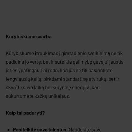
Kūrybiškumo svarba
Kūrybiškumo įtraukimas į gimtadienio sveikinimą ne tik
padidina jo vertę, bet ir suteikia galimybę gavėjui jaustis
išties ypatingai. Tai rodo, kad jūs ne tik pasirinkote
lengviausią kelią, pirkdami standartinę atviruką, bet ir
skyrėte savo laiką bei kūrybinę energiją, kad
sukurtumėte kažką unikalaus.
Kaip tai padaryti?
Pasitelkite savo talentus.
Naudokite savo