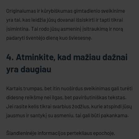
Originalumas ir kūrybiškumas gimtadienio sveikinime
yra tai, kas leidžia jūsų dovanai išsiskirti ir tapti tikrai
įsimintina. Tai rodo jūsų asmeninį įsitraukimą ir norą
padaryti šventėjo dieną kuo šviesesnę.
4. Atminkite, kad mažiau dažnai
yra daugiau
Kartais trumpas, bet itin nuoširdus sveikinimas gali turėti
didesnę reikšmę nei ilgas, bet paviršutiniškas tekstas.
Jei rasite kelis tikrai svarbius žodžius, kurie atspindi jūsų
jausmus ir santykį su asmeniu, tai gali būti pakankama.
Šiandieninėje informacijos pertekliaus epochoje,