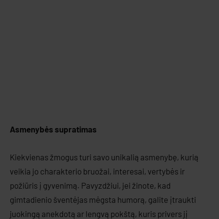
Asmenybės supratimas
Kiekvienas žmogus turi savo unikalią asmenybę, kurią
veikia jo charakterio bruožai, interesai, vertybės ir
požiūris į gyvenimą. Pavyzdžiui, jei žinote, kad
gimtadienio šventėjas mėgsta humorą, galite įtraukti
juokingą anekdotą ar lengvą pokštą, kuris privers jį