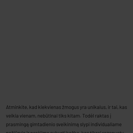
Atminkite, kad kiekvienas žmogus yra unikalus, ir tai, kas
veikia vienam, nebūtinai tiks kitam. Todėl raktas į
prasmingą gimtadienio sveikinimą slypi individualiame
požiūryje ir norėjime sukurti kažką, kas tikrai rezonuotų