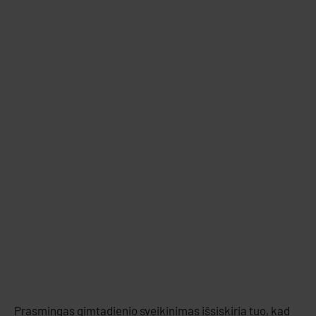
Prasmingas gimtadienio sveikinimas išsiskiria tuo, kad