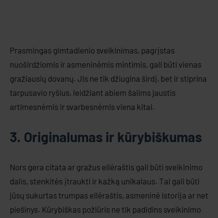
Prasmingas gimtadienio sveikinimas, pagrįstas
nuoširdžiomis ir asmeninėmis mintimis, gali būti vienas
gražiausių dovanų. Jis ne tik džiugina širdį, bet ir stiprina
tarpusavio ryšius, leidžiant abiem šalims jaustis
artimesnėmis ir svarbesnėmis viena kitai.
3. Originalumas ir kūrybiškumas
Nors gera citata ar gražus eilėraštis gali būti sveikinimo
dalis, stenkitės įtraukti ir kažką unikalaus. Tai gali būti
jūsų sukurtas trumpas eilėraštis, asmeninė istorija ar net
piešinys. Kūrybiškas požiūris ne tik padidins sveikinimo