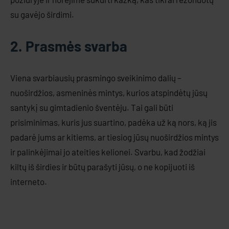
su gavėjo širdimi.
2. Prasmės svarba
Viena svarbiausių prasmingo sveikinimo dalių –
nuoširdžios, asmeninės mintys, kurios atspindėtų jūsų
santykį su gimtadienio šventėju. Tai gali būti
prisiminimas, kuris jus suartino, padėka už ką nors, ką jis
padarė jums ar kitiems, ar tiesiog jūsų nuoširdžios mintys
ir palinkėjimai jo ateities kelionei. Svarbu, kad žodžiai
kiltų iš širdies ir būtų parašyti jūsų, o ne kopijuoti iš
interneto.