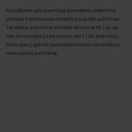
Kai kalbame apie prasmingą gimtadienio sveikinimą,
pirmasis ir svarbiausias žingsnis yra gavėjo pažinimas.
Tai reiškia, kad turime atkreipti dėmesį ne tik į tai, ką
mes žinome apie jį kaip asmenį, bet ir į tai, kaip mūsų
žinios apie jį gali būti panaudotos kuriant asmenišką ir
rezonuojantį sveikinimą.