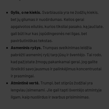
Gylis, o ne kiekis.
Svarbiausia yra ne žodžių kiekis,
bet jų gilumas ir nuoširdumas. Kelios gerai
apgalvotos eilutės, kurios tiksliai pasako, ką jaučiate,
gali būti kur kas įspūdingesnės nei ilgas, bet
paviršutiniškas tekstas.
Asmeninis ryšys.
Trumpas sveikinimas leidžia
pabrėžti asmeninį ryšį tarp jūsų ir šventėjo. Tai rodo,
kad pažįstate žmogų pakankamai gerai, jog galite
išreikšti savo jausmus ir palinkėjimus koncentruotai
ir prasmingai.
Atmintinė vertė.
Trumpi, bet stiprūs žodžiai yra
lengviau įsimenami. Jie gali tapti šventėjo atmintyje
ilgam, kaip nuoširdus ir svarbus prisiminimas.