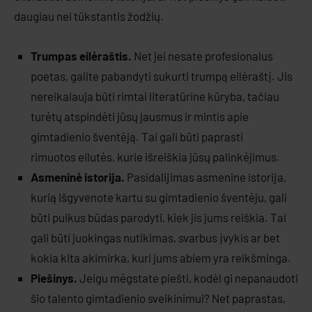
daugiau nei tūkstantis žodžių.
Trumpas eilėraštis.
Net jei nesate profesionalus
poetas, galite pabandyti sukurti trumpą eilėraštį. Jis
nereikalauja būti rimtai literatūrine kūryba, tačiau
turėtų atspindėti jūsų jausmus ir mintis apie
gimtadienio šventėją. Tai gali būti paprasti
rimuotos eilutės, kurie išreiškia jūsų palinkėjimus.
Asmeninė istorija.
Pasidalijimas asmenine istorija,
kurią išgyvenote kartu su gimtadienio šventėju, gali
būti puikus būdas parodyti, kiek jis jums reiškia. Tai
gali būti juokingas nutikimas, svarbus įvykis ar bet
kokia kita akimirka, kuri jums abiem yra reikšminga.
Piešinys.
Jeigu mėgstate piešti, kodėl gi nepanaudoti
šio talento gimtadienio sveikinimui? Net paprastas,