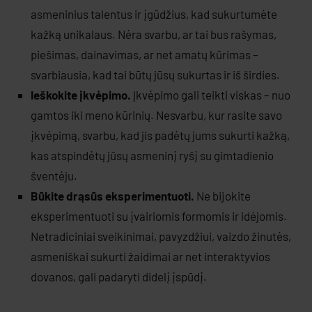
asmeninius talentus ir įgūdžius, kad sukurtumėte
kažką unikalaus. Nėra svarbu, ar tai bus rašymas,
piešimas, dainavimas, ar net amatų kūrimas –
svarbiausia, kad tai būtų jūsų sukurtas ir iš širdies.
Ieškokite įkvėpimo.
Įkvėpimo gali teikti viskas – nuo
gamtos iki meno kūrinių. Nesvarbu, kur rasite savo
įkvėpimą, svarbu, kad jis padėtų jums sukurti kažką,
kas atspindėtų jūsų asmeninį ryšį su gimtadienio
šventėju.
Būkite drąsūs eksperimentuoti.
Ne bijokite
eksperimentuoti su įvairiomis formomis ir idėjomis.
Netradiciniai sveikinimai, pavyzdžiui, vaizdo žinutės,
asmeniškai sukurti žaidimai ar net interaktyvios
dovanos, gali padaryti didelį įspūdį.