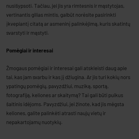
nusišypsoti. Tačiau, jei jis yra rimtesnis ir mąstytojas,
vertinantis gilias mintis, galbūt norėsite pasirinkti
įkvepiantį citatą ar asmeninį palinkėjimą, kuris skatintų
svarstyti ir mąstyti.
Pomėgiai ir interesai
Žmogaus pomėgiai ir interesai gali atskleisti daug apie
tai, kas jam svarbu ir kas jį džiugina. Ar jis turi kokių nors
ypatingų pomėgių, pavyzdžiui, muziką, sportą,
fotografiją, keliones ar skaitymą? Tai gali būti puikus
šaltinis idėjoms. Pavyzdžiui, jei žinote, kad jis mėgsta
keliones, galite palinkėti atrasti naujų vietų ir
nepakartojamų nuotykių.