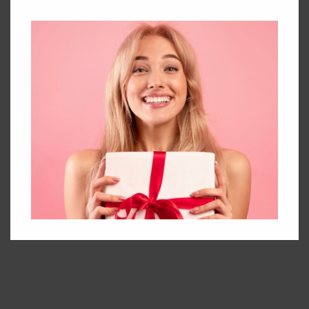
palinkėjimai sėkmės naujame darbe, laimės
asmeniniame gyvenime ar tiesiog vidinės ramybės.
Svarbiausia, kad šie palinkėjimai būtų pritaikyti
asmeniui, atsižvelgiant į jo dabartines aplinkybes ir
siekius.