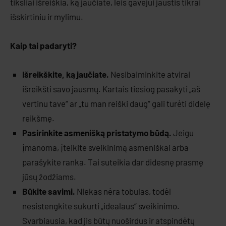
tiksliai išreiškia, ką jaučiate, leis gavėjui jaustis tikrai
išskirtiniu ir mylimu.
Kaip tai padaryti?
Išreikškite, ką jaučiate.
Nesibaiminkite atvirai
išreikšti savo jausmų. Kartais tiesiog pasakyti „aš
vertinu tave“ ar „tu man reiški daug“ gali turėti didelę
reikšmę.
Pasirinkite asmenišką pristatymo būdą.
Jeigu
įmanoma, įteikite sveikinimą asmeniškai arba
parašykite ranka. Tai suteikia dar didesnę prasmę
jūsų žodžiams.
Būkite savimi.
Niekas nėra tobulas, todėl
nesistengkite sukurti „idealaus“ sveikinimo.
Svarbiausia, kad jis būtų nuoširdus ir atspindėtų