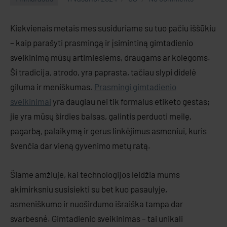
Kiekvienais metais mes susiduriame su tuo pačiu iššūkiu
– kaip parašyti prasmingą ir įsimintiną gimtadienio
sveikinimą mūsų artimiesiems, draugams ar kolegoms.
Ši tradicija, atrodo, yra paprasta, tačiau slypi didelė
giluma ir meniškumas.
Prasmingi gimtadienio
sveikinimai
yra daugiau nei tik formalus etiketo gestas;
jie yra mūsų širdies balsas, galintis perduoti meilę,
pagarbą, palaikymą ir gerus linkėjimus asmeniui, kuris
švenčia dar vieną gyvenimo metų ratą.
Šiame amžiuje, kai technologijos leidžia mums
akimirksniu susisiekti su bet kuo pasaulyje,
asmeniškumo ir nuoširdumo išraiška tampa dar
svarbesnė. Gimtadienio sveikinimas – tai unikali