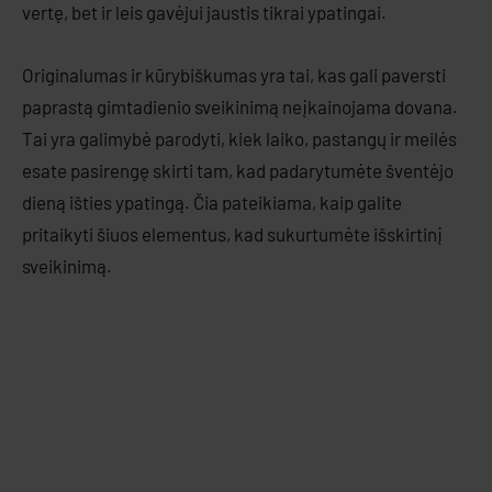
vertę, bet ir leis gavėjui jaustis tikrai ypatingai.
Originalumas ir kūrybiškumas yra tai, kas gali paversti
paprastą gimtadienio sveikinimą neįkainojama dovana.
Tai yra galimybė parodyti, kiek laiko, pastangų ir meilės
esate pasirengę skirti tam, kad padarytumėte šventėjo
dieną išties ypatingą. Čia pateikiama, kaip galite
pritaikyti šiuos elementus, kad sukurtumėte išskirtinį
sveikinimą.