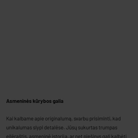
Asmeninės kūrybos galia
Kai kalbame apie originalumą, svarbu prisiminti, kad
unikalumas slypi detalėse. Jūsų sukurtas trumpas
eilėraštis, asmeninė istorija, ar net piešinys gali kalbėti