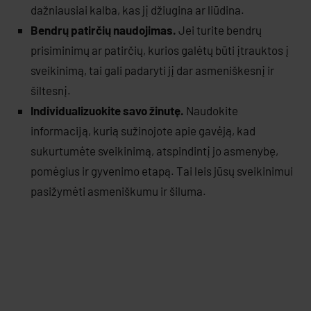
dažniausiai kalba, kas jį džiugina ar liūdina.
Bendrų patirčių naudojimas.
Jei turite bendrų
prisiminimų ar patirčių, kurios galėtų būti įtrauktos į
sveikinimą, tai gali padaryti jį dar asmeniškesnį ir
šiltesnį.
Individualizuokite savo žinutę.
Naudokite
informaciją, kurią sužinojote apie gavėją, kad
sukurtumėte sveikinimą, atspindintį jo asmenybę,
pomėgius ir gyvenimo etapą. Tai leis jūsų sveikinimui
pasižymėti asmeniškumu ir šiluma.