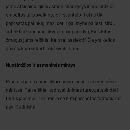
jame atsispindi giliai asmeniškas ryšys ir nuoširdžios
emocijos tarp sveikintojo ir šventėjo. Tai ne tik
paprastas palinkėjimas, bet ir galimybė paliesti širdį,
suteikti džiaugsmo, įkvėpimo ir parodyti, kiek kitas
žmogus jums reiškia. Kaip tai pasiekti? Čia yra kelios
gairės, kaip sukurti tokį sveikinimą.
Nuoširdžios ir asmeninės mintys
Prasmingumo esmė slypi nuoširdžiose ir asmeninėse
mintyse. Tai reiškia, kad sveikinimas turėtų atspindėti
tikrus jausmus ir mintis, o ne būti parengtas formaliai ar
paviršutiniškai.