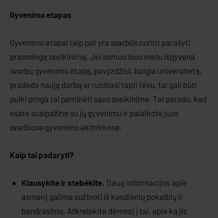
Gyvenimo etapas
Gyvenimo etapai taip pat yra svarbūs norint parašyti
prasmingą sveikinimą. Jei asmuo šiuo metu išgyvena
svarbų gyvenimo etapą, pavyzdžiui, baigia universitetą,
pradeda naują darbą ar ruošiasi tapti tėvu, tai gali būti
puiki proga tai paminėti savo sveikinime. Tai parodo, kad
esate susipažinę su jų gyvenimu ir palaikote juos
svarbiose gyvenimo akimirkose.
Kaip tai padaryti?
Klausykite ir stebėkite.
Daug informacijos apie
asmenį galima sužinoti iš kasdienių pokalbių ir
bendravimo. Atkreipkite dėmesį į tai, apie ką jis