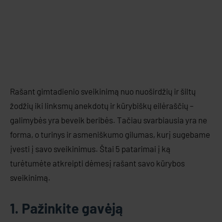
Rašant gimtadienio sveikinimą nuo nuoširdžių ir šiltų
žodžių iki linksmų anekdotų ir kūrybiškų eilėraščių –
galimybės yra beveik beribės. Tačiau svarbiausia yra ne
forma, o turinys ir asmeniškumo gilumas, kurį sugebame
įvesti į savo sveikinimus. Štai 5 patarimai į ką
turėtumėte atkreipti dėmesį rašant savo kūrybos
sveikinimą.
1. Pažinkite gavėją