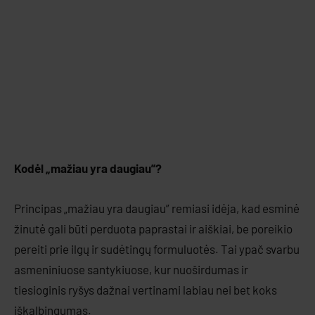
Kodėl „mažiau yra daugiau”?
Principas „mažiau yra daugiau” remiasi idėja, kad esminė
žinutė gali būti perduota paprastai ir aiškiai, be poreikio
pereiti prie ilgų ir sudėtingų formuluotės. Tai ypač svarbu
asmeniniuose santykiuose, kur nuoširdumas ir
tiesioginis ryšys dažnai vertinami labiau nei bet koks
iškalbingumas.